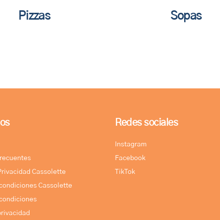
Pizzas
Sopas
os
Redes sociales
Instagram
frecuentes
Facebook
 Privacidad Cassolette
TikTok
condiciones Cassolette
condiciones
privacidad