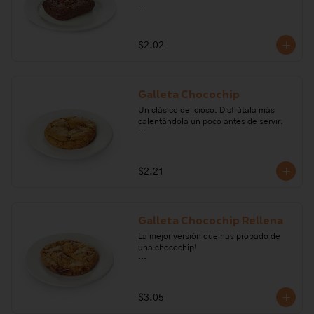
Ingredientes: mantequilla, nutella, 
cocoa, chocolate semiamargo, huevo, 
nueces, harina de trigo,  sal, vainilla, 
$2.02
azúcar, polvo para hornear, café. 

Alérgenos: Gluten, frutos secos, huevo, 
soya.
Galleta Chocochip
Un clásico delicioso. Disfrútala más 
calentándola un poco antes de servir.

Ingredientes: Harina de trigo, aceite 
vegetal, mantequilla, sal, vainilla, 
azúcar, huevo, panela, bicarbonato de 
$2.21
sodio y chocolate semiamargo. 

Alérgenos: Gluten, leche, lactosa, 
huevo, soya.
Galleta Chocochip Rellena
La mejor versión que has probado de 
una chocochip!

Ingredientes: harina de trigo, huevo, 
mantequilla, sal, vainilla, azúcar, 
bicarbonato de sodio, chocolate 
$3.05
semiamargo, leche condensada, leche 