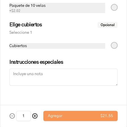
azúcar, cebolla, salsa de soya, fondo de 
gallina, pasta de tomate, aceite, ajo, 
Paquete de 10 velas
pimienta, hueso de res, fondo de res, 
+
$2.02
queso maduro, harina de trigo, 
Bebidas
levadura, sal, azúcar, romero.

Elige cubiertos
Opcional
Alérgenos: leche, lactosa, soya, 
pescado, gluten, huevo, sulfitos
Seleccione 1
Coca-Cola (Sabor Original)
Botella de vidrio de 300cc
Cubiertos
Instrucciones especiales
$2.02
Coca-Cola (Sin Azúcar)
Botella de vidrio de 300cc
Agregar
$21.55
$2.02