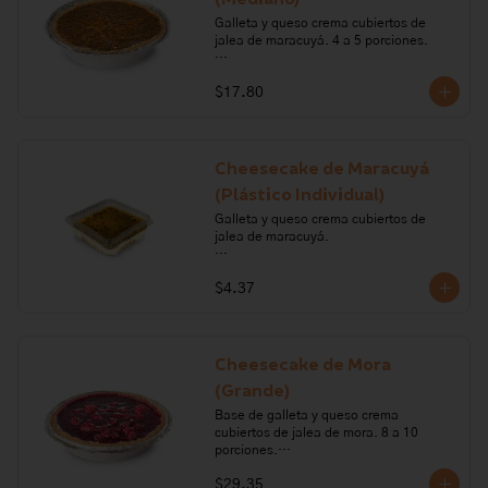
Galleta y queso crema cubiertos de 
jalea de maracuyá. 4 a 5 porciones.

Ingredientes: galleta, queso crema, 
$17.80
crema de leche, margarina, gelatina, 
maracuyá.

Alérgenos: Gluten, leche, lactosa, 
sulfitos, soya.
Cheesecake de Maracuyá
(Plástico Individual)
Galleta y queso crema cubiertos de 
jalea de maracuyá. 

Ingredientes: galleta, queso crema, 
$4.37
crema de leche, margarina, gelatina, 
maracuyá.

Alérgenos: Gluten, leche, lactosa, 
sulfitos, soya
Cheesecake de Mora
(Grande)
Base de galleta y queso crema 
cubiertos de jalea de mora. 8 a 10 
porciones.

$29.35
Ingredientes: queso crema, crema de 