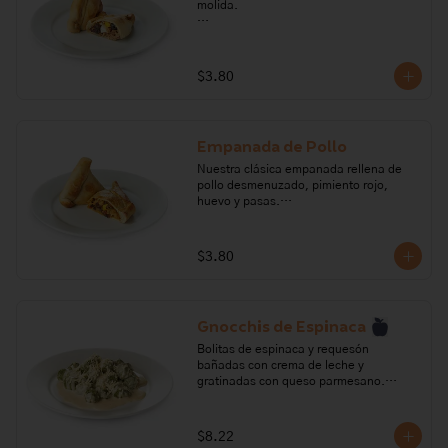
molida.

Ingredientes: aceitunas negras, ají, 
carne molida de res, cebolla perla, 
comino, fondo de res, huevo, maicena, 
$3.80
orégano, pasas, pimienta, sal, leche, 
manteca vegetal, harina de trigo.

Alérgenos: Gluten, huevo, leche, 
Empanada de Pollo
lactosa,sulfitos, soya
Nuestra clásica empanada rellena de 
pollo desmenuzado, pimiento rojo, 
huevo y pasas.

Ingredientes: Pechuga de pollo 
desmenuzado, ají, cebolla perla, 
$3.80
comino, fondo de gallina, huevo, 
maicena, orégano, pasas, pimienta, sal, 
crema leche, manteca vegetal, harina 
de trigo.

Gnocchis de Espinaca
Alérgenos: Gluten, huevo, leche, 
Bolitas de espinaca y requesón 
lactosa,sulfitos, soya
bañadas con crema de leche y 
gratinadas con queso parmesano.

Ingredientes: Espinaca, crema de leche, 
harina de trigo, huevo, nuez moscada, 
$8.22
queso parmesano, pimienta, requesón, 