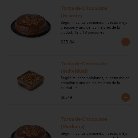
Alérgenos: Leche, lactosa, huevo, 
Torta de Chocolate
gluten, frutos secos.
(Grande)
Según muchas opiniones, nuestra mejor 
creación y una de las mejores de la 
ciudad. 12 a 18 porciones.

$35.64
Ingredientes: Harina de trigo, cocoa, 
polvo para hornear, huevo, azúcar, 
vainilla, bicarbonato de sodio, leche, 
mantequilla, chocolate semiamargo, 
aceite vegetal, limón, almendras, sal, 
Torta de Chocolate
carragenano, glucosa.

(Individual)
Alérgenos: lacteo, frutos secos, gluten, 
Según muchas opiniones, nuestra mejor 
huevo
creación y una de las mejores de la 
ciudad.

$5.49
Ingredientes: Harina de trigo, cocoa, 
polvo para hornear, huevo, azúcar, 
vainilla, bicarbonato de sodio, leche, 
mantequilla, chocolate semiamargo, 
aceite vegetal, limón, almendras, sal.

Torta de Chocolate
(Mediana)
Alérgenos: lacteo, frutos secos, gluten, 
huevo.
Según muchas opiniones, nuestra mejor 