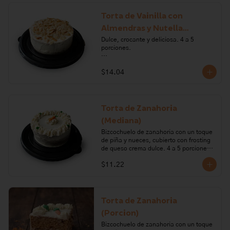
hornear, mantequilla, vainilla, canela, 
sal, pasas, carragenano, glucosa. 

Torta de Vainilla con
Almendras y Nutella
Alérgenos: leche, lactosa, gluten, 
huevo, nueces de arbol
(Mediana)
Dulce, crocante y deliciosa. 4 a 5 
porciones.

Ingredientes: harina de trigo, huevo, 
$14.04
azúcar, mantequilla, polvo para 
hornear, leche, vainilla, Nutella, 
almendras, queso crema, limón.

Alérgenos: Gluten, huevos, leche, 
Torta de Zanahoria
frutos secos, lactosa, soya. Todos 
(Mediana)
nuestros productos pueden contener 
trazas de: frutos secos, gluten, huevo, 
Bizcochuelo de zanahoria con un toque 
lactosa, leche, maní, marisco, mostaza, 
de piña y nueces, cubierto con frosting 
pescado, soya, sulfito.
de queso crema dulce. 4 a 5 porciones.

$11.22
Ingredientes: harina de trigo, zanahoria, 
nueces, vainilla, azúcar, aceite vegetal, 
huevo, piña, bicarbonato de sodio, 
queso crema, mantequilla, limón.

Torta de Zanahoria
Alérgenos: Gluten, leche, lactosa, 
(Porcion)
frutos secos, huevo, soya
Bizcochuelo de zanahoria con un toque 