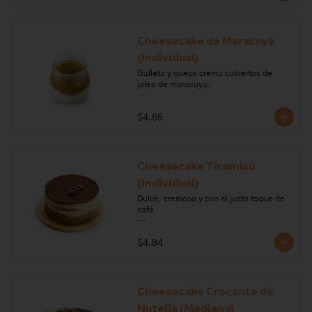
azúcar, mora.

Alérgenos: Gluten, leche, lactosa, 
sulfitos, soya
Cheesecake de Maracuyá
(Individual)
Galleta y queso crema cubiertos de 
jalea de maracuyá.

Ingredientes: galleta, queso crema, 
$4.65
crema de leche, margarina, gelatina, 
maracuyá.

Alérgenos: Gluten, leche, lactosa, 
sulfitos, soya.
Cheesecake Tiramisú
(Individual)
Dulce, cremoso y con el justo toque de 
café.

Ingredientes: azúcar, crema de leche, 
$4.84
gelatina sin sabor, queso crema, sal, 
huevo, mantequilla, harina, polvo para 
hornear, vainilla, leche, cocoa, café, 
licor de café.

Cheesecake Crocante de
Alérgenos: leche, lactosa, sulfitos, 
Nutella (Mediano)
huevo, gluten, soya