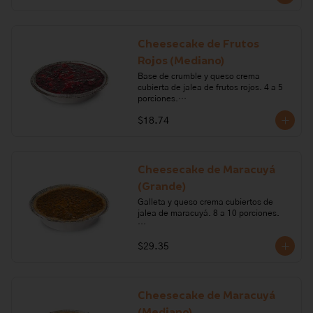
huevo, mantequilla, harina, polvo para 
hornear, vainilla, leche, cocoa, café, 
licor de café.

Cheesecake de Frutos
Alérgenos: leche, lactosa, sulfitos, 
Rojos (Mediano)
huevo, gluten, soya
Base de crumble y queso crema 
cubierta de jalea de frutos rojos. 4 a 5 
porciones.

$18.74
Ingredientes: queso crema, harina de 
trigo, crema de leche, mantequilla, 
gelatina, azúcar, mora, frutilla, 
frambuesa y mortiño.

Cheesecake de Maracuyá
Alérgenos: Gluten, leche lactosa, sulfito
(Grande)
Galleta y queso crema cubiertos de 
jalea de maracuyá. 8 a 10 porciones.

Ingredientes: galleta, queso crema, 
$29.35
crema de leche, margarina, gelatina, 
maracuyá.

Alérgenos: Gluten, leche, lactosa, 
sulfitos, soya.
Cheesecake de Maracuyá
(Mediano)