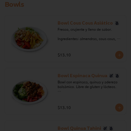
Bowls
de oliva, vinagre balsámico, azúcar, sal, 
pimienta.

Alérgenos: Frutos secos, Leche, 
lactosa, sulfitos
Bowl Cous Cous Asiático
Fresco, crujiente y lleno de sabor.

Ingredientes: almendras, cous cous, 
cúrcuma, aguacate, lechuga, tomate 
cherry, aceite de oliva, ajo, ajonjolí, 
pimienta, sal, vinagre, azúcar, limón, 
$13.10
salsa de soya, salsa de ostra, jengibre.

Alérgenos: Frutos secos, soya, 
crustaceos, gluten
Bowl Espinaca Quinua
Bowl con espinaca, quinua y aderezo 
balsámico. Libre de gluten y lácteos.

Ingredientes: Quinua blanca, quinua 
negra, sal, aceite de oliva, almendras, 
cebollín, ajonjolí negro, espinaca, 
$13.10
tomate cherry, zanahoria, frutilla, 
aguacate, pera, azúcar, orégano, ajo, 
pimienta.

Bowl Quinua Tahini
Alérgenos: Frutos secos