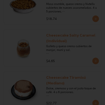
Masa crumble, queso crema y Nutella 
cubiertos de nueces acarameladas. 4 a 
5 porciones.

$18.74
Ingredientes: queso crema, azúcar, 
nueces, gelatina, chocolate, crema de 
leche, harina de trigo, mantequilla, 
nutella, miel de abeja, pimienta, sal. 

Cheesecake Salty Caramel
Alérgenos: Gluten, leche, lactosa, 
(Individual)
frutos secos, soya, sulfitos
Galleta y queso crema cubiertos de 
manjar, maní y sal.

Ingredientes: maní, pimienta, sal, 
$4.65
azúcar, crema de leche, queso crema, 
gelatina, harina de trigo, mantequilla, 
bicarbonato de sodio, carragenano, 
glucosa, leche.

Cheesecake Tiramisú
Alérgenos: Gluten, leche, lactosa, maní, 
(Mediano)
soya
Dulce, cremoso y con el justo toque de 
café. 4 a 6 porciones.

Ingredientes: azúcar, crema de leche, 
$22.77
gelatina sin sabor, queso crema, sal, 