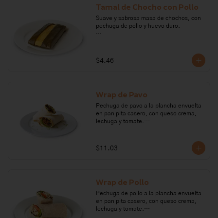
Tamal de Chocho con Pollo
Suave y sabrosa masa de chochos, con 
pechuga de pollo y huevo duro.

Ingredientes: achiote, ají, arveja, 
cebolla perla, chochos, comino, fondo 
de gallina, culantro, huevo, leche, 
$4.46
maicena, mantequilla, pechuga de 
pollo, pimienta, polvo para hornear, 
queso fresco, zanahoria, sal.

Wrap de Pavo
Alérgenos: Gluten, huevo, leche, 
lactosa, sulfitos
Pechuga de pavo a la plancha envuelta 
en pan pita casero, con queso crema, 
lechuga y tomate.

Ingredientes: pechuga de pavo, harina 
de trigo, levadura, sal, azúcar, queso 
$11.03
crema, ajo, pimienta, romero, sal, 
tomillo, lechuga, tomate, vinagre 
balsámico. 

Wrap de Pollo
Alérgenos: Leche, lactosa, soya, gluten
Pechuga de pollo a la plancha envuelta 
en pan pita casero, con queso crema, 
lechuga y tomate.
