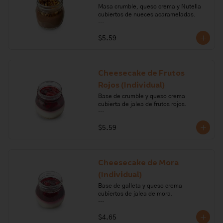
Masa crumble, queso crema y Nutella 
cubiertos de nueces acarameladas.

Ingredientes: queso crema, azúcar, 
$5.59
nueces, gelatina, chocolate, crema de 
leche, harina de trigo, mantequilla, 
nutella, miel de abeja, pimienta, sal. 

Alérgenos: Gluten, leche, lactosa, 
Cheesecake de Frutos
frutos secos, soya, sulfitos
Rojos (Individual)
Base de crumble y queso crema 
cubierta de jalea de frutos rojos. 

Ingredientes: queso crema, harina de 
$5.59
trigo, crema de leche, mantequilla, 
gelatina, azúcar, mora, frutilla, 
frambuesa y mortiño.

Alérgenos: Gluten, leche lactosa, sulfito
Cheesecake de Mora
(Individual)
Base de galleta y queso crema 
cubiertos de jalea de mora.

Ingredientes: queso crema, crema de 
$4.65
leche, galleta, margarina, gelatina, 