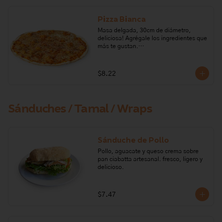
Pizza Bianca
Masa delgada, 30cm de diámetro, 
deliciosa! Agrégale los ingredientes que 
más te gustan.

Ingredientes: harina de trigo, levadura, 
orégano, aceite de oliva, sal, tomate, 
$8.22
azúcar, queso mozarella.

Alérgenos: Gluten, leche y lactosa. 
Todos nuestros productos pueden 
Sánduches / Tamal / Wraps
contener trazas de: frutos secos, 
gluten, huevo, lactosa, leche, maní, 
marisco, mostaza, pescado, soya, 
sulfito.
Sánduche de Pollo
Pollo, aguacate y queso crema sobre 
pan ciabatta artesanal. fresco, ligero y 
delicioso.
$7.47