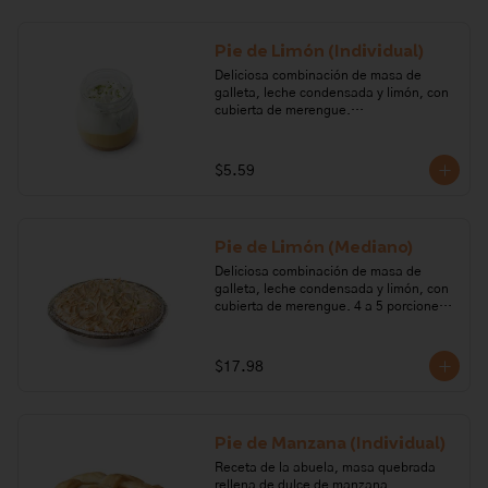
evaporada, cocoa.

Alérgenos: Gluten, leche, lactosa, 
Pie de Limón (Individual)
huevo, soya.
Deliciosa combinación de masa de 
galleta, leche condensada y limón, con 
cubierta de merengue.

Ingredientes: Azúcar, huevo, leche, 
limón, galleta, margarina, cremor 
$5.59
tártaro.

Alérgenos: Gluten, leche, lactosa, 
huevo, soya
Pie de Limón (Mediano)
Deliciosa combinación de masa de 
galleta, leche condensada y limón, con 
cubierta de merengue. 4 a 5 porciones. 

Ingredientes: Azúcar, huevo, leche, 
limón, galleta, margarina, cremor 
$17.98
tártaro.

Alérgenos: Gluten, leche, lactosa, soya, 
huevo. Todos nuestros productos 
Pie de Manzana (Individual)
pueden contener trazas de: frutos 
secos, gluten, huevo, lactosa, leche, 
Receta de la abuela, masa quebrada 
maní, marisco, mostaza, pescado, soya, 
rellena de dulce de manzana. 