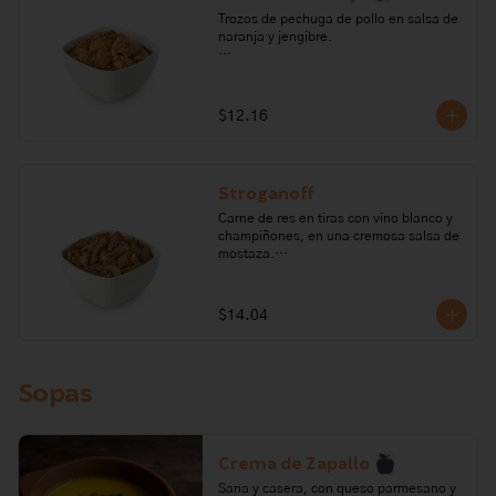
Trozos de pechuga de pollo en salsa de 
naranja y jengibre.

Ingredientes: pechuga de pollo, ají, 
cebolla, ajo, jengibre, salsa de soya, 
maicena, salsa agridulce, sal, aceite 
$12.16
vegetal, mermelada de naranja, 
culantro, azúcar, ajonjolí.

Alérgenos: Soya, gluten, huevo, sulfitos
Stroganoff
Carne de res en tiras con vino blanco y 
champiñones, en una cremosa salsa de 
mostaza.

Ingredientes: Punta de cadera de res, 
vino blanco, salsa inglesa, crema de 
$14.04
leche, ajo, maicena, mantequilla, 
mostaza, paprika, papaya, cebolla 
perla, fondo de res, champiñones, 
aceite vegetal, sal, pimienta.

Sopas
Alérgenos: lactosa, leche, pescado, 
soya, gluten, sulfitos, mostaza
Crema de Zapallo
Sana y casera, con queso parmesano y 