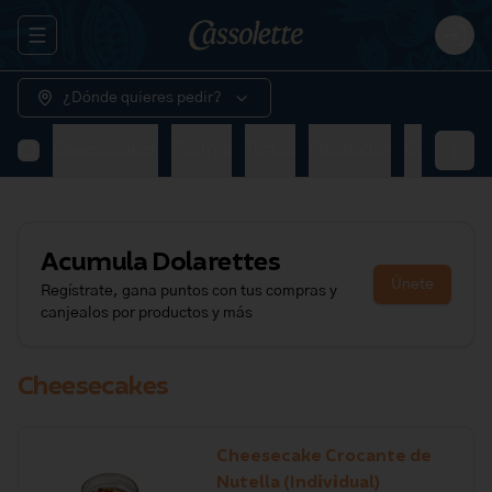
Abrir menu de navegación
Logi
¿Dónde quieres pedir?
Cheesecakes
Postres
Tortas
Ensaladas
Bowls
Al 
Acumula
Dolarettes
Únete
Regístrate, gana puntos con tus compras y
canjealos por productos y más
Cheesecakes
Cheesecake Crocante de
Nutella (Individual)