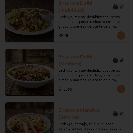
pera, azúcar, requesón, pimienta, 
Ensalada Delhi
tomillo, semillas de girasol, sal.

(Individual)
Alérgenos: leche, lactosa.
Lechuga, tomate deshidratado, peras 
en almíbar, queso hierbas, semillas de 
girasol y aderezo de aceite de oliva, 
vinagre balsámico y sirope de pera.

$6.90
Ingredientes: Lechuga, tomate, aceite 
de oliva, ajo, orégano, romero, paprika, 
pera, azúcar, requesón, pimienta, 
tomillo, semillas de girasol, sal.

Ensalada Delhi
(Mediana)
Alérgenos: leche, lactosa.
Lechuga, tomate deshidratado, peras 
en almíbar, queso hierbas, semillas de 
girasol y aderezo de aceite de oliva, 
vinagre balsámico y sirope de pera. 2 a 
$12.16
3 porciones.

Ingredientes: Lechuga, tomate, aceite 
de oliva, ajo, orégano, romero, paprika, 
pera, azúcar, requesón, pimienta, 
Ensalada Mandala
tomillo, semillas de girasol, sal.

(Grande)
Alérgenos: leche, lactosa.
Lechuga, naranja, frutilla, nueces 
caramelizadas, queso hierbas, cebolla 