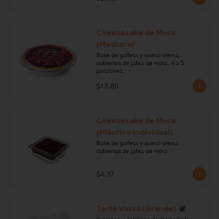
leche, galleta, margarina, gelatina, 
azúcar, mora.

Alérgenos: Gluten, leche, lactosa, 
Cheesecake de Mora
sulfitos, soya
(Mediano)
Base de galleta y queso crema 
cubiertos de jalea de mora. 4 a 5 
porciones.

$17.80
Ingredientes: queso crema, crema de 
leche, galleta, margarina, gelatina, 
azúcar, mora.

Alérgenos: Gluten, leche, lactosa, 
Cheesecake de Mora
sulfitos, soya
(Plástico Individual)
Base de galleta y queso crema 
cubiertos de jalea de mora.

Ingredientes: queso crema, crema de 
$4.37
leche, galleta, margarina, gelatina, 
azúcar, mora.

Alérgenos: Gluten, leche, lactosa, 
sulfitos, soya
Tarta Vasca (Grande)