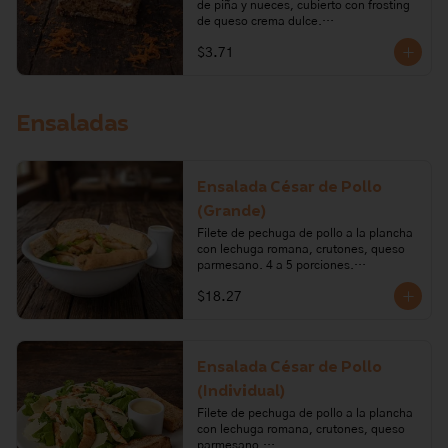
de piña y nueces, cubierto con frosting 
de queso crema dulce.

$3.71
Ingredientes: harina de trigo, zanahoria, 
nueces, vainilla, azúcar, aceite vegetal, 
huevo, piña, bicarbonato de sodio, 
queso crema, mantequilla, limón.

Ensaladas
Alérgenos: Gluten, leche, lactosa, 
frutos secos, huevo, soya
Ensalada César de Pollo
(Grande)
Filete de pechuga de pollo a la plancha 
con lechuga romana, crutones, queso 
parmesano. 4 a 5 porciones.

$18.27
Ingredientes: Lechuga, queso 
parmesano, harina de trigo, aceite de 
oliva, romero, azúcar, sal, levadura, sal 
en grano, pollo, aceite vegetal, ajo, 
mostaza, pimienta, anchoas, salsa 
Ensalada César de Pollo
inglesa, vinagre, huevo, limón.

(Individual)
Alérgenos: Leche, gluten, huevo, 
Filete de pechuga de pollo a la plancha 
pescado, soya, mostaza
con lechuga romana, crutones, queso 
parmesano.
