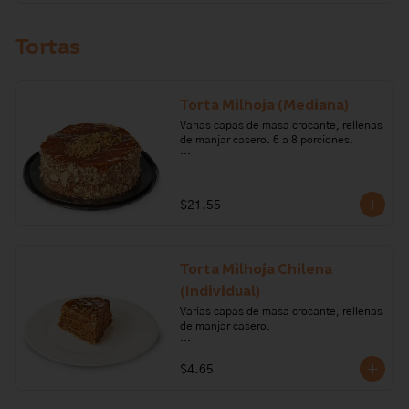
Tortas
Torta Milhoja (Mediana)
Varias capas de masa crocante, rellenas 
de manjar casero. 6 a 8 porciones.

Ingredientes: nueces, harina de trigo, 
mantequilla, huevo, leche, sal, brandy, 
azúcar, bicarbonato de sodio, 
$21.55
carragenano, glucosa.  

Alérgenos: Leche, lactosa, huevo, 
gluten, frutos secos
Torta Milhoja Chilena
(Individual)
Varias capas de masa crocante, rellenas 
de manjar casero.

Ingredientes: nueces, harina de trigo, 
$4.65
mantequilla, huevo, leche, sal, brandy, 
azúcar, bicarbonato de sodio, 
carragenano, glucosa.  
