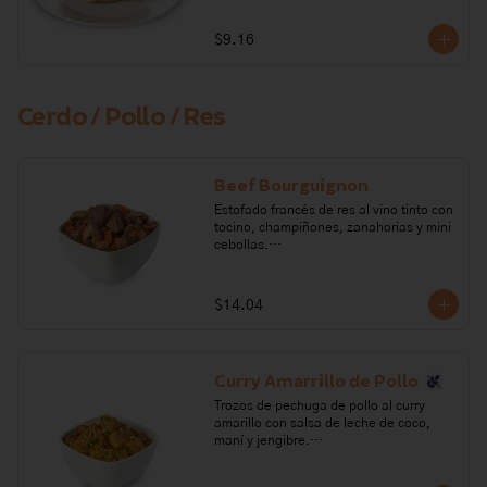
Ingredientes: pechuga de pollo, harina 
de trigo, levadura, sal, azúcar, queso 
$9.16
crema, ajo, pimienta, romero, sal, 
tomillo, lechuga, tomate, limón. 

Alérgenos: Leche, lactosa, soya, gluten
Cerdo / Pollo / Res
Beef Bourguignon
Estofado francés de res al vino tinto con 
tocino, champiñones, zanahorias y mini 
cebollas.

Ingredientes: Aceite, mantequilla, ajo, 
pimienta, sal, tocino, tomillo, vino tinto, 
$14.04
zanahoria, azúcar, punta de cadera de 
res, cebolla, champiñones, papaya, 
fondo de res.

Curry Amarrillo de Pollo
Alérgenos: Leche, lactosa, sulfitos, 
gluten
Trozos de pechuga de pollo al curry 
amarillo con salsa de leche de coco, 
maní y jengibre.

Ingredientes: aceite vegetal, ajo, 