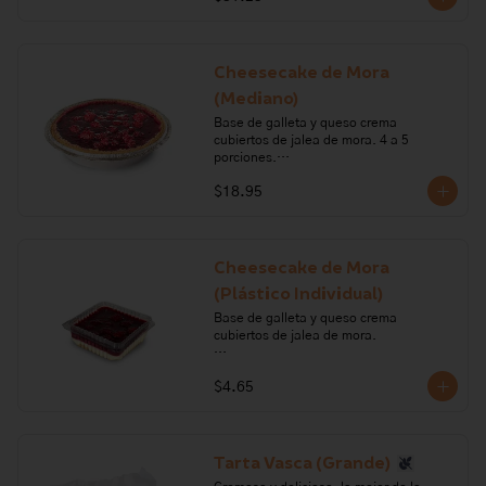
leche, galleta, margarina, gelatina, 
azúcar, mora.

Alérgenos: Gluten, leche, lactosa, 
Cheesecake de Mora
sulfitos, soya
(Mediano)
Base de galleta y queso crema 
cubiertos de jalea de mora. 4 a 5 
porciones.

$18.95
Ingredientes: queso crema, crema de 
leche, galleta, margarina, gelatina, 
azúcar, mora.

Alérgenos: Gluten, leche, lactosa, 
Cheesecake de Mora
sulfitos, soya
(Plástico Individual)
Base de galleta y queso crema 
cubiertos de jalea de mora.

Ingredientes: queso crema, crema de 
$4.65
leche, galleta, margarina, gelatina, 
azúcar, mora.

Alérgenos: Gluten, leche, lactosa, 
sulfitos, soya
Tarta Vasca (Grande)