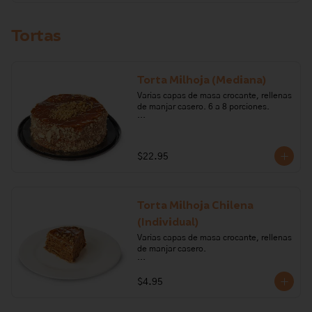
Tortas
Torta Milhoja (Mediana)
Varias capas de masa crocante, rellenas 
de manjar casero. 6 a 8 porciones.

Ingredientes: nueces, harina de trigo, 
mantequilla, huevo, leche, sal, brandy, 
azúcar, bicarbonato de sodio, 
$22.95
carragenano, glucosa.  

Alérgenos: Leche, lactosa, huevo, 
gluten, frutos secos
Torta Milhoja Chilena
(Individual)
Varias capas de masa crocante, rellenas 
de manjar casero.

Ingredientes: nueces, harina de trigo, 
$4.95
mantequilla, huevo, leche, sal, brandy, 
azúcar, bicarbonato de sodio, 
carragenano, glucosa.  
