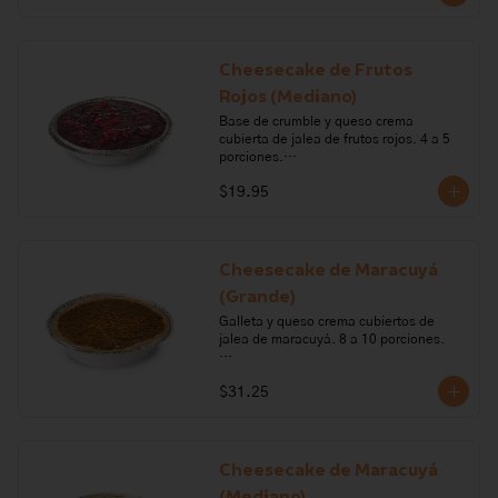
huevo, mantequilla, harina, polvo para 
hornear, vainilla, leche, cocoa, café, 
licor de café.

Cheesecake de Frutos
Alérgenos: leche, lactosa, sulfitos, 
Rojos (Mediano)
huevo, gluten, soya
Base de crumble y queso crema 
cubierta de jalea de frutos rojos. 4 a 5 
porciones.

$19.95
Ingredientes: queso crema, harina de 
trigo, crema de leche, mantequilla, 
gelatina, azúcar, mora, frutilla, 
frambuesa y mortiño.

Cheesecake de Maracuyá
Alérgenos: Gluten, leche lactosa, sulfito
(Grande)
Galleta y queso crema cubiertos de 
jalea de maracuyá. 8 a 10 porciones.

Ingredientes: galleta, queso crema, 
$31.25
crema de leche, margarina, gelatina, 
maracuyá.

Alérgenos: Gluten, leche, lactosa, 
sulfitos, soya.
Cheesecake de Maracuyá
(Mediano)