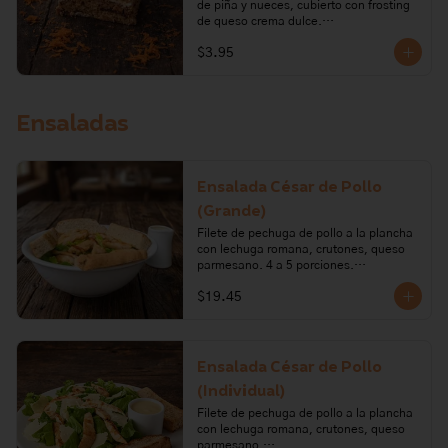
de piña y nueces, cubierto con frosting 
de queso crema dulce.

$3.95
Ingredientes: harina de trigo, zanahoria, 
nueces, vainilla, azúcar, aceite vegetal, 
huevo, piña, bicarbonato de sodio, 
queso crema, mantequilla, limón.

Ensaladas
Alérgenos: Gluten, leche, lactosa, 
frutos secos, huevo, soya
Ensalada César de Pollo
(Grande)
Filete de pechuga de pollo a la plancha 
con lechuga romana, crutones, queso 
parmesano. 4 a 5 porciones.

$19.45
Ingredientes: Lechuga, queso 
parmesano, harina de trigo, aceite de 
oliva, romero, azúcar, sal, levadura, sal 
en grano, pollo, aceite vegetal, ajo, 
mostaza, pimienta, anchoas, salsa 
Ensalada César de Pollo
inglesa, vinagre, huevo, limón.

(Individual)
Alérgenos: Leche, gluten, huevo, 
Filete de pechuga de pollo a la plancha 
pescado, soya, mostaza
con lechuga romana, crutones, queso 
parmesano.
