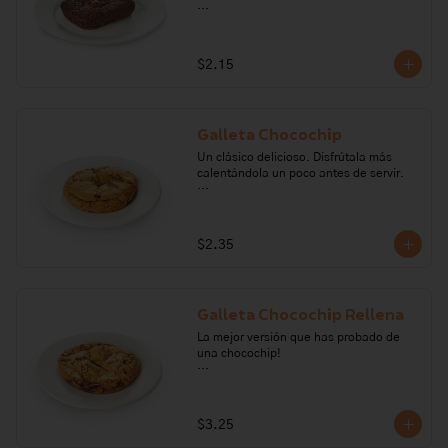
Ingredientes: mantequilla, nutella, 
cocoa, chocolate semiamargo, huevo, 
nueces, harina de trigo,  sal, vainilla, 
$2.15
azúcar, polvo para hornear, café. 

Alérgenos: Gluten, frutos secos, huevo, 
soya.
Galleta Chocochip
Un clásico delicioso. Disfrútala más 
calentándola un poco antes de servir.

Ingredientes: Harina de trigo, aceite 
vegetal, mantequilla, sal, vainilla, 
azúcar, huevo, panela, bicarbonato de 
$2.35
sodio y chocolate semiamargo. 

Alérgenos: Gluten, leche, lactosa, 
huevo, soya.
Galleta Chocochip Rellena
La mejor versión que has probado de 
una chocochip!

Ingredientes: harina de trigo, huevo, 
mantequilla, sal, vainilla, azúcar, 
bicarbonato de sodio, chocolate 
$3.25
semiamargo, leche condensada, leche 