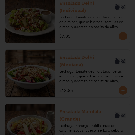
pera, azúcar, requesón, pimienta, 
Ensalada Delhi
tomillo, semillas de girasol, sal.

(Individual)
Alérgenos: leche, lactosa.
Lechuga, tomate deshidratado, peras 
en almíbar, queso hierbas, semillas de 
girasol y aderezo de aceite de oliva, 
vinagre balsámico y sirope de pera.

$7.35
Ingredientes: Lechuga, tomate, aceite 
de oliva, ajo, orégano, romero, paprika, 
pera, azúcar, requesón, pimienta, 
tomillo, semillas de girasol, sal.

Ensalada Delhi
(Mediana)
Alérgenos: leche, lactosa.
Lechuga, tomate deshidratado, peras 
en almíbar, queso hierbas, semillas de 
girasol y aderezo de aceite de oliva, 
vinagre balsámico y sirope de pera. 2 a 
$12.95
3 porciones.

Ingredientes: Lechuga, tomate, aceite 
de oliva, ajo, orégano, romero, paprika, 
pera, azúcar, requesón, pimienta, 
Ensalada Mandala
tomillo, semillas de girasol, sal.

(Grande)
Alérgenos: leche, lactosa.
Lechuga, naranja, frutilla, nueces 
caramelizadas, queso hierbas, cebolla 