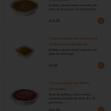
Galleta y queso crema cubiertos de 
jalea de maracuyá. 4 a 5 porciones.

Ingredientes: galleta, queso crema, 
$18.95
crema de leche, margarina, gelatina, 
maracuyá.

Alérgenos: Gluten, leche, lactosa, 
sulfitos, soya.
Cheesecake de Maracuyá
(Plástico Individual)
Galleta y queso crema cubiertos de 
jalea de maracuyá. 

Ingredientes: galleta, queso crema, 
$4.65
crema de leche, margarina, gelatina, 
maracuyá.

Alérgenos: Gluten, leche, lactosa, 
sulfitos, soya
Cheesecake de Mora
(Grande)
Base de galleta y queso crema 
cubiertos de jalea de mora. 8 a 10 
porciones.

$31.25
Ingredientes: queso crema, crema de 