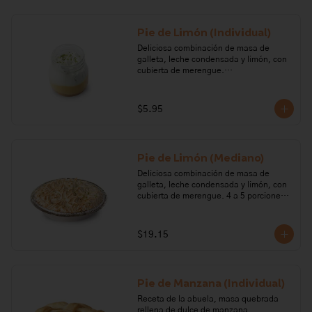
evaporada, cocoa.

Alérgenos: Gluten, leche, lactosa, 
Pie de Limón (Individual)
huevo, soya.
Deliciosa combinación de masa de 
galleta, leche condensada y limón, con 
cubierta de merengue.

Ingredientes: Azúcar, huevo, leche, 
limón, galleta, margarina, cremor 
$5.95
tártaro.

Alérgenos: Gluten, leche, lactosa, 
huevo, soya
Pie de Limón (Mediano)
Deliciosa combinación de masa de 
galleta, leche condensada y limón, con 
cubierta de merengue. 4 a 5 porciones. 

Ingredientes: Azúcar, huevo, leche, 
limón, galleta, margarina, cremor 
$19.15
tártaro.

Alérgenos: Gluten, leche, lactosa, soya, 
huevo. Todos nuestros productos 
Pie de Manzana (Individual)
pueden contener trazas de: frutos 
secos, gluten, huevo, lactosa, leche, 
Receta de la abuela, masa quebrada 
maní, marisco, mostaza, pescado, soya, 
rellena de dulce de manzana. 