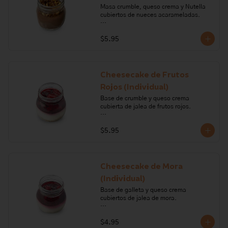
Masa crumble, queso crema y Nutella 
cubiertos de nueces acarameladas.

Ingredientes: queso crema, azúcar, 
$5.95
nueces, gelatina, chocolate, crema de 
leche, harina de trigo, mantequilla, 
nutella, miel de abeja, pimienta, sal. 

Alérgenos: Gluten, leche, lactosa, 
Cheesecake de Frutos
frutos secos, soya, sulfitos
Rojos (Individual)
Base de crumble y queso crema 
cubierta de jalea de frutos rojos. 

Ingredientes: queso crema, harina de 
$5.95
trigo, crema de leche, mantequilla, 
gelatina, azúcar, mora, frutilla, 
frambuesa y mortiño.

Alérgenos: Gluten, leche lactosa, sulfito
Cheesecake de Mora
(Individual)
Base de galleta y queso crema 
cubiertos de jalea de mora.

Ingredientes: queso crema, crema de 
$4.95
leche, galleta, margarina, gelatina, 