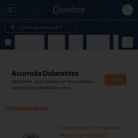
Abrir menu de navegación
Logi
¿Dónde quieres pedir?
Cheesecakes
Postres
Tortas
Ensaladas
Bowls
Al 
Acumula
Dolarettes
Únete
Regístrate, gana puntos con tus compras y
canjealos por productos y más
Cheesecakes
Cheesecake Crocante de
Nutella (Individual)