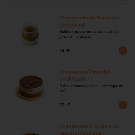
azúcar, mora.

Alérgenos: Gluten, leche, lactosa, 
sulfitos, soya
Cheesecake de Maracuyá
(Individual)
Galleta y queso crema cubiertos de 
jalea de maracuyá.

Ingredientes: galleta, queso crema, 
$4.95
crema de leche, margarina, gelatina, 
maracuyá.

Alérgenos: Gluten, leche, lactosa, 
sulfitos, soya.
Cheesecake Tiramisú
(Individual)
Dulce, cremoso y con el justo toque de 
café.

Ingredientes: azúcar, crema de leche, 
$5.15
gelatina sin sabor, queso crema, sal, 
huevo, mantequilla, harina, polvo para 
hornear, vainilla, leche, cocoa, café, 
licor de café.

Cheesecake Crocante de
Alérgenos: leche, lactosa, sulfitos, 
Nutella (Mediano)
huevo, gluten, soya