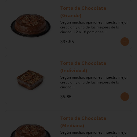
Alérgenos: Leche, lactosa, huevo, 
Torta de Chocolate
gluten, frutos secos.
(Grande)
Según muchas opiniones, nuestra mejor 
creación y una de las mejores de la 
ciudad. 12 a 18 porciones.

$37.95
Ingredientes: Harina de trigo, cocoa, 
polvo para hornear, huevo, azúcar, 
vainilla, bicarbonato de sodio, leche, 
mantequilla, chocolate semiamargo, 
aceite vegetal, limón, almendras, sal, 
Torta de Chocolate
carragenano, glucosa.

(Individual)
Alérgenos: lacteo, frutos secos, gluten, 
Según muchas opiniones, nuestra mejor 
huevo
creación y una de las mejores de la 
ciudad.

$5.85
Ingredientes: Harina de trigo, cocoa, 
polvo para hornear, huevo, azúcar, 
vainilla, bicarbonato de sodio, leche, 
mantequilla, chocolate semiamargo, 
aceite vegetal, limón, almendras, sal.

Torta de Chocolate
(Mediana)
Alérgenos: lacteo, frutos secos, gluten, 
huevo.
Según muchas opiniones, nuestra mejor 