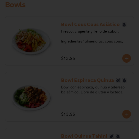
Bowls
de oliva, vinagre balsámico, azúcar, sal, 
pimienta.

Alérgenos: Frutos secos, Leche, 
lactosa, sulfitos
Bowl Cous Cous Asiático
Fresco, crujiente y lleno de sabor.

Ingredientes: almendras, cous cous, 
cúrcuma, aguacate, lechuga, tomate 
cherry, aceite de oliva, ajo, ajonjolí, 
pimienta, sal, vinagre, azúcar, limón, 
$13.95
salsa de soya, salsa de ostra, jengibre.

Alérgenos: Frutos secos, soya, 
crustaceos, gluten
Bowl Espinaca Quinua
Bowl con espinaca, quinua y aderezo 
balsámico. Libre de gluten y lácteos.

Ingredientes: Quinua blanca, quinua 
negra, sal, aceite de oliva, almendras, 
cebollín, ajonjolí negro, espinaca, 
$13.95
tomate cherry, zanahoria, frutilla, 
aguacate, pera, azúcar, orégano, ajo, 
pimienta.

Bowl Quinua Tahini
Alérgenos: Frutos secos