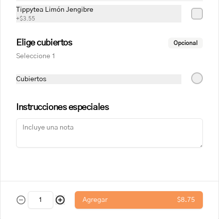
azúcar, cebolla, salsa de soya, fondo de 
gallina, pasta de tomate, aceite, ajo, 
Tippytea Limón Jengibre
pimienta, hueso de res, fondo de res, 
+
$3.55
queso maduro, harina de trigo, 
Bebidas
levadura, sal, azúcar, romero.

Elige cubiertos
Opcional
Alérgenos: leche, lactosa, soya, 
pescado, gluten, huevo, sulfitos
Seleccione 1
Coca-Cola (Sabor Original)
Botella de vidrio de 300cc
Cubiertos
Instrucciones especiales
$2.15
Coca-Cola (Sin Azúcar)
Botella de vidrio de 300cc
Agregar
$8.75
$2.15