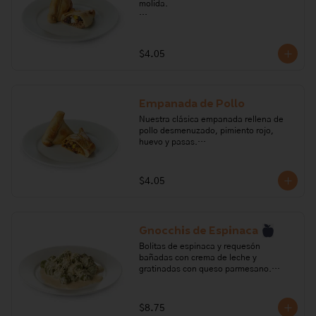
molida.

Ingredientes: aceitunas negras, ají, 
carne molida de res, cebolla perla, 
comino, fondo de res, huevo, maicena, 
$4.05
orégano, pasas, pimienta, sal, leche, 
manteca vegetal, harina de trigo.

Alérgenos: Gluten, huevo, leche, 
Empanada de Pollo
lactosa,sulfitos, soya
Nuestra clásica empanada rellena de 
pollo desmenuzado, pimiento rojo, 
huevo y pasas.

Ingredientes: Pechuga de pollo 
desmenuzado, ají, cebolla perla, 
$4.05
comino, fondo de gallina, huevo, 
maicena, orégano, pasas, pimienta, sal, 
crema leche, manteca vegetal, harina 
de trigo.

Gnocchis de Espinaca
Alérgenos: Gluten, huevo, leche, 
Bolitas de espinaca y requesón 
lactosa,sulfitos, soya
bañadas con crema de leche y 
gratinadas con queso parmesano.

Ingredientes: Espinaca, crema de leche, 
harina de trigo, huevo, nuez moscada, 
$8.75
queso parmesano, pimienta, requesón, 