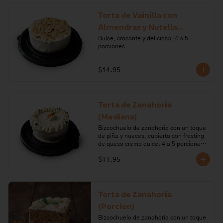
hornear, mantequilla, vainilla, canela, 
sal, pasas, carragenano, glucosa. 

Torta de Vainilla con
Almendras y Nutella
Alérgenos: leche, lactosa, gluten, 
huevo, nueces de arbol
(Mediana)
Dulce, crocante y deliciosa. 4 a 5 
porciones.

Ingredientes: harina de trigo, huevo, 
$14.95
azúcar, mantequilla, polvo para 
hornear, leche, vainilla, Nutella, 
almendras, queso crema, limón.

Alérgenos: Gluten, huevos, leche, 
Torta de Zanahoria
frutos secos, lactosa, soya. Todos 
(Mediana)
nuestros productos pueden contener 
trazas de: frutos secos, gluten, huevo, 
Bizcochuelo de zanahoria con un toque 
lactosa, leche, maní, marisco, mostaza, 
de piña y nueces, cubierto con frosting 
pescado, soya, sulfito.
de queso crema dulce. 4 a 5 porciones.

$11.95
Ingredientes: harina de trigo, zanahoria, 
nueces, vainilla, azúcar, aceite vegetal, 
huevo, piña, bicarbonato de sodio, 
queso crema, mantequilla, limón.

Torta de Zanahoria
Alérgenos: Gluten, leche, lactosa, 
(Porcion)
frutos secos, huevo, soya
Bizcochuelo de zanahoria con un toque 