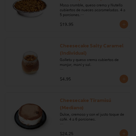
Masa crumble, queso crema y Nutella 
cubiertos de nueces acarameladas. 4 a 
5 porciones.

$19.95
Ingredientes: queso crema, azúcar, 
nueces, gelatina, chocolate, crema de 
leche, harina de trigo, mantequilla, 
nutella, miel de abeja, pimienta, sal. 

Cheesecake Salty Caramel
Alérgenos: Gluten, leche, lactosa, 
(Individual)
frutos secos, soya, sulfitos
Galleta y queso crema cubiertos de 
manjar, maní y sal.

Ingredientes: maní, pimienta, sal, 
$4.95
azúcar, crema de leche, queso crema, 
gelatina, harina de trigo, mantequilla, 
bicarbonato de sodio, carragenano, 
glucosa, leche.

Cheesecake Tiramisú
Alérgenos: Gluten, leche, lactosa, maní, 
(Mediano)
soya
Dulce, cremoso y con el justo toque de 
café. 4 a 6 porciones.

Ingredientes: azúcar, crema de leche, 
$24.25
gelatina sin sabor, queso crema, sal, 