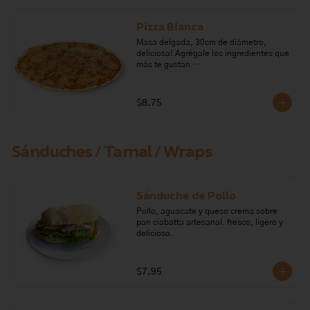
Pizza Bianca
Masa delgada, 30cm de diámetro, 
deliciosa! Agrégale los ingredientes que 
más te gustan.

Ingredientes: harina de trigo, levadura, 
orégano, aceite de oliva, sal, tomate, 
$8.75
azúcar, queso mozarella.

Alérgenos: Gluten, leche y lactosa. 
Todos nuestros productos pueden 
Sánduches / Tamal / Wraps
contener trazas de: frutos secos, 
gluten, huevo, lactosa, leche, maní, 
marisco, mostaza, pescado, soya, 
sulfito.
Sánduche de Pollo
Pollo, aguacate y queso crema sobre 
pan ciabatta artesanal. fresco, ligero y 
delicioso.
$7.95