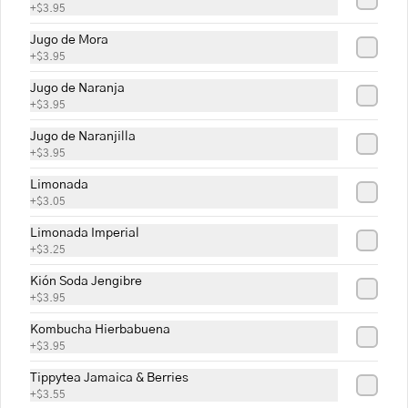
+
$3.95
semillas de sambo.

Ingredientes: Zapallo, cebolla perla, 
Jugo de Mora
mantequilla, ajo, fondo de verduras, 
+
$3.95
sal, pimienta, queso parmesano, 
$8.45
semillas de sambo.

Jugo de Naranja
+
$3.95
Alérgenos: leche, lactosa, gluten, 
sulfitos
Locro
Jugo de Naranjilla
+
$3.95
La deliciosa y tradicional sopa a base de 
papa, con queso fresco y aguacate.

Limonada
+
$3.05
Ingredientes: Mantequilla, ajo, papa, 
apio, cebolla, achiote, fondo de 
verduras, crema de leche, culantro, 
Limonada Imperial
$9.45
queso fresco y aguacate.

+
$3.25
Alérgenos: Lactosa, gluten sulfitos, 
Kión Soda Jengibre
leche
+
$3.95
Sopa de Cebolla
Sopa de cebolla, gratinada con queso 
Kombucha Hierbabuena
maduro y pan.

+
$3.95
Ingredientes: Laurel, mantequilla, 
Tippytea Jamaica & Berries
orégano, aceite de oliva, salsa inglesa, 
+
$3.55
tomillo, vinagre balsámico, vino tinto, 
$9.45