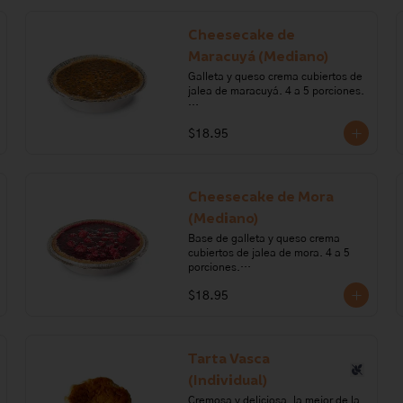
harina, polvo para hornear, vainilla, 
leche, cocoa, café, licor de café.

Cheesecake de
Alérgenos: leche, lactosa, sulfitos, 
Maracuyá (Mediano)
huevo, gluten, soya
Galleta y queso crema cubiertos de 
jalea de maracuyá. 4 a 5 porciones.

Ingredientes: galleta, queso crema, 
$18.95
crema de leche, margarina, 
gelatina, maracuyá.

Alérgenos: Gluten, leche, lactosa, 
sulfitos, soya.
Cheesecake de Mora
(Mediano)
Base de galleta y queso crema 
cubiertos de jalea de mora. 4 a 5 
porciones.

$18.95
Ingredientes: queso crema, crema 
de leche, galleta, margarina, 
gelatina, azúcar, mora.

Alérgenos: Gluten, leche, lactosa, 
Tarta Vasca
sulfitos, soya
(Individual)
Cremosa y deliciosa, la mejor de la 