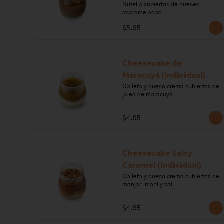
Nutella cubiertos de nueces 
acarameladas.

$5.95
Ingredientes: queso crema, azúcar, 
nueces, gelatina, chocolate, crema 
de leche, harina de trigo, 
mantequilla, nutella, miel de abeja, 
pimienta, sal. 

Cheesecake de
Maracuyá (Individual)
Alérgenos: Gluten, leche, lactosa, 
frutos secos, soya, sulfitos
Galleta y queso crema cubiertos de 
jalea de maracuyá.

Ingredientes: galleta, queso crema, 
$4.95
crema de leche, margarina, 
gelatina, maracuyá.

Alérgenos: Gluten, leche, lactosa, 
sulfitos, soya.
Cheesecake Salty
Caramel (Individual)
Galleta y queso crema cubiertos de 
manjar, maní y sal.

Ingredientes: maní, pimienta, sal, 
$4.95
azúcar, crema de leche, queso 
crema, gelatina, harina de trigo, 