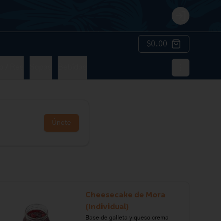
Login
$0.00
o / Res
Sopas
Bebidas
Únete
Cheesecake de Mora
(Individual)
Base de galleta y queso crema 