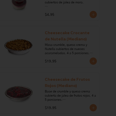
cubiertos de jalea de mora.

Ingredientes: queso crema, crema 
$4.95
de leche, galleta, margarina, 
gelatina, azúcar, mora.

Alérgenos: Gluten, leche, lactosa, 
sulfitos, soya
Cheesecake Crocante
de Nutella (Mediano)
Masa crumble, queso crema y 
Nutella cubiertos de nueces 
acarameladas. 4 a 5 porciones.

$19.95
Ingredientes: queso crema, azúcar, 
nueces, gelatina, chocolate, crema 
de leche, harina de trigo, 
mantequilla, nutella, miel de abeja, 
pimienta, sal. 

Cheesecake de Frutos
Rojos (Mediano)
Alérgenos: Gluten, leche, lactosa, 
frutos secos, soya, sulfitos
Base de crumble y queso crema 
cubierta de jalea de frutos rojos. 4 a 
5 porciones.

$19.95
Ingredientes: queso crema, harina 
de trigo, crema de leche, 