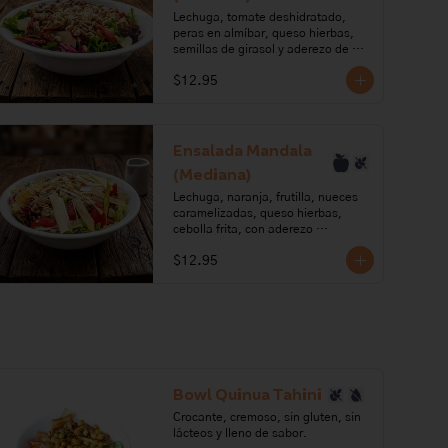
huevo, limón.

Lechuga, tomate deshidratado, 
peras en almíbar, queso hierbas, 
Alérgenos: Leche, gluten, huevo, 
semillas de girasol y aderezo de 
pescado, soya, mostaza
aceite de oliva, vinagre balsámico y 
$12.95
sirope de pera. 2 a 3 porciones.

Ingredientes: Lechuga, tomate, 
aceite de oliva, ajo, orégano, 
romero, paprika, pera, azúcar, 
Ensalada Mandala
requesón, pimienta, tomillo, 
(Mediana)
semillas de girasol, sal.

Lechuga, naranja, frutilla, nueces 
Alérgenos: leche, lactosa.
caramelizadas, queso hierbas, 
cebolla frita, con aderezo 
balsámico. 2 a 3 porciones.

$12.95
Ingredientes: Mix de lechugas, 
naranja, frutilla, nueces, miel, 
requesón, ajo, romero, tomillo, 
cebolla puerro, aceite de oliva, 
vinagre balsámico, azúcar, sal, 
pimienta.

Alérgenos: Frutos secos, Leche, 
Bowl Quinua Tahini
lactosa, sulfitos
Crocante, cremoso, sin gluten, sin 
lácteos y lleno de sabor.
