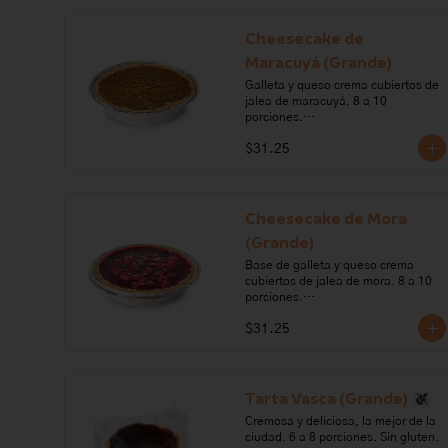
mantequilla, bicarbonato de sodio, 
carragenano, glucosa, leche.

Cheesecake de
Alérgenos: Gluten, leche, lactosa, 
Maracuyá (Grande)
maní, soya
Galleta y queso crema cubiertos de 
jalea de maracuyá. 8 a 10 
porciones.

$31.25
Ingredientes: galleta, queso crema, 
crema de leche, margarina, 
gelatina, maracuyá.

Alérgenos: Gluten, leche, lactosa, 
Cheesecake de Mora
sulfitos, soya.
(Grande)
Base de galleta y queso crema 
cubiertos de jalea de mora. 8 a 10 
porciones.

$31.25
Ingredientes: queso crema, crema 
de leche, galleta, margarina, 
gelatina, azúcar, mora.

Alérgenos: Gluten, leche, lactosa, 
Tarta Vasca (Grande)
sulfitos, soya
Cremosa y deliciosa, la mejor de la 
ciudad. 6 a 8 porciones. Sin gluten. 
