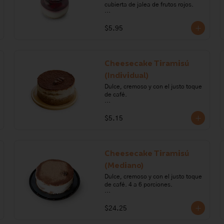
cubierta de jalea de frutos rojos. 

Ingredientes: queso crema, harina 
$5.95
de trigo, crema de leche, 
mantequilla, gelatina, azúcar, 
mora, frutilla, frambuesa y mortiño.

Alérgenos: Gluten, leche lactosa, 
Cheesecake Tiramisú
sulfito
(Individual)
Dulce, cremoso y con el justo toque 
de café.

Ingredientes: azúcar, crema de 
$5.15
leche, gelatina sin sabor, queso 
crema, sal, huevo, mantequilla, 
harina, polvo para hornear, vainilla, 
leche, cocoa, café, licor de café.

Cheesecake Tiramisú
Alérgenos: leche, lactosa, sulfitos, 
(Mediano)
huevo, gluten, soya
Dulce, cremoso y con el justo toque 
de café. 4 a 6 porciones.

Ingredientes: azúcar, crema de 
$24.25
leche, gelatina sin sabor, queso 
crema, sal, huevo, mantequilla, 