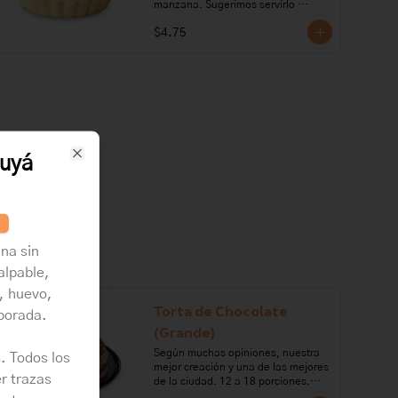
manzana. Sugerimos servirlo 
caliente.

$4.75
Ingredientes: manzana, harina de 
trigo, mantequilla, azúcar, sal, 
huevo, canela, aceite vegetal, nuez 
moscada.

Nota: Nuestro pie de manzana se 
envía frío para conservar su 
calidad. Caliéntalo unos minutos 
uyá
antes de disfrutarlo y vive la 
Close
experiencia completa.

Alérgenos: Gluten, leche, lactosa, 
huevo.
na sin
alpable,
, huevo,
Torta de Chocolate
aporada.
(Grande)
Según muchas opiniones, nuestra 
. Todos los
mejor creación y una de las mejores 
r trazas
de la ciudad. 12 a 18 porciones.
