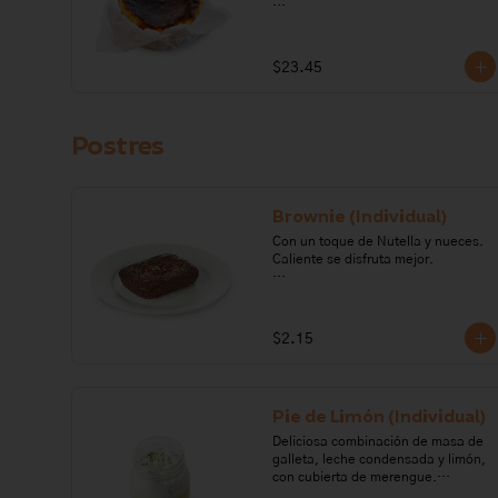
Ingredientes: Queso crema, azúcar, 
crema de leche, huevo, maicena.

$23.45
Alérgenos: leche, lactosa, soya.
Postres
Brownie (Individual)
Con un toque de Nutella y nueces. 
Caliente se disfruta mejor.

Ingredientes: mantequilla, nutella, 
cocoa, chocolate semiamargo, 
huevo, nueces, harina de trigo,  sal, 
$2.15
vainilla, azúcar, polvo para hornear, 
café. 

Alérgenos: Gluten, frutos secos, 
Pie de Limón (Individual)
huevo, soya.
Deliciosa combinación de masa de 
galleta, leche condensada y limón, 
con cubierta de merengue.
