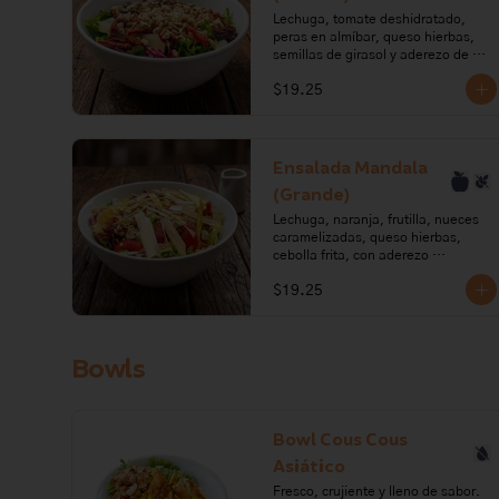
huevo, limón.

Lechuga, tomate deshidratado, 
peras en almíbar, queso hierbas, 
Alérgenos: Leche, gluten, huevo, 
semillas de girasol y aderezo de 
pescado, soya, mostaza
aceite de oliva, vinagre balsámico y 
$19.25
sirope de pera. 4 a 6 porciones.

Ingredientes: Lechuga, tomate, 
aceite de oliva, ajo, orégano, 
romero, paprika, pera, azúcar, 
Ensalada Mandala
requesón, pimienta, tomillo, 
(Grande)
semillas de girasol, sal.

Lechuga, naranja, frutilla, nueces 
Alérgenos: leche, lactosa.
caramelizadas, queso hierbas, 
cebolla frita, con aderezo 
balsámico. 4 a 6 porciones.

$19.25
Ingredientes: Mix de lechugas, 
naranja, frutilla, nueces, miel, 
requesón, ajo, romero, tomillo, 
Bowls
cebolla puerro, aceite de oliva, 
vinagre balsámico, azúcar, sal, 
pimienta.

Alérgenos: Frutos secos, Leche, 
Bowl Cous Cous
lactosa, sulfitos
Asiático
Fresco, crujiente y lleno de sabor.
