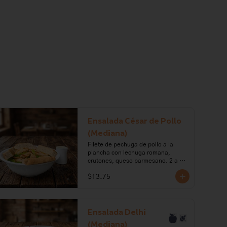
mantequilla, limón.

Alérgenos: Gluten, leche, lactosa, 
frutos secos, huevo, soya
Ensalada César de Pollo
(Mediana)
Filete de pechuga de pollo a la 
plancha con lechuga romana, 
crutones, queso parmesano. 2 a 3 
porciones.

$13.75
Ingredientes: Lechuga, queso 
parmesano, harina de trigo, aceite 
de oliva, romero, azúcar, sal, 
levadura, sal en grano, pollo, aceite 
Ensalada Delhi
vegetal, ajo, mostaza, pimienta, 
(Mediana)
anchoas, salsa inglesa, vinagre, 