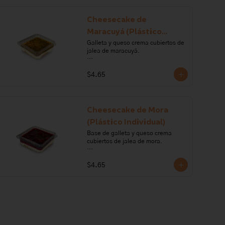
mantequilla, gelatina, azúcar, 
mora, frutilla, frambuesa y mortiño.

Cheesecake de
Alérgenos: Gluten, leche lactosa, 
Maracuyá (Plástico
sulfito
Individual)
Galleta y queso crema cubiertos de 
jalea de maracuyá. 

Ingredientes: galleta, queso crema, 
$4.65
crema de leche, margarina, 
gelatina, maracuyá.

Alérgenos: Gluten, leche, lactosa, 
sulfitos, soya
Cheesecake de Mora
(Plástico Individual)
Base de galleta y queso crema 
cubiertos de jalea de mora.

Ingredientes: queso crema, crema 
$4.65
de leche, galleta, margarina, 
gelatina, azúcar, mora.

Alérgenos: Gluten, leche, lactosa, 
sulfitos, soya