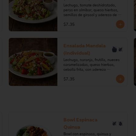
Lechuga, tomate deshidratado, 
Alérgenos: Leche, gluten, huevo, 
peras en almíbar, queso hierbas, 
pescado, soya, mostaza
semillas de girasol y aderezo de 
aceite de oliva, vinagre balsámico y 
$7.35
sirope de pera.

Ingredientes: Lechuga, tomate, 
aceite de oliva, ajo, orégano, 
romero, paprika, pera, azúcar, 
Ensalada Mandala
requesón, pimienta, tomillo, 
(Individual)
semillas de girasol, sal.

Lechuga, naranja, frutilla, nueces 
Alérgenos: leche, lactosa.
caramelizadas, queso hierbas, 
cebolla frita, con aderezo 
balsámico.

$7.35
Ingredientes: Mix de lechugas, 
naranja, frutilla, nueces, miel, 
requesón, ajo, romero, tomillo, 
cebolla puerro, aceite de oliva, 
vinagre balsámico, azúcar, sal, 
pimienta.

Alérgenos: Frutos secos, Leche, 
Bowl Espinaca
lactosa, sulfitos
Quinua
Bowl con espinaca, quinua y 