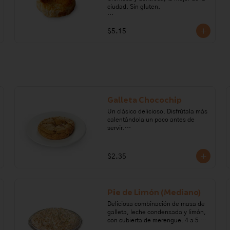
ciudad. Sin gluten. 

Ingredientes: Queso crema, azúcar, 
$5.15
crema de leche, huevo, maicena.

Alérgenos: leche, lactosa, soya.
Galleta Chocochip
Un clásico delicioso. Disfrútala más 
calentándola un poco antes de 
servir.

Ingredientes: Harina de trigo, 
aceite vegetal, mantequilla, sal, 
$2.35
vainilla, azúcar, huevo, panela, 
bicarbonato de sodio y chocolate 
semiamargo. 

Pie de Limón (Mediano)
Alérgenos: Gluten, leche, lactosa, 
huevo, soya.
Deliciosa combinación de masa de 
galleta, leche condensada y limón, 
con cubierta de merengue. 4 a 5 
porciones. 
