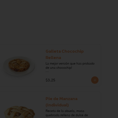
Galleta Chocochip
Rellena
La mejor versión que has probado 
de una chocochip!

Ingredientes: harina de trigo, 
$3.25
huevo, mantequilla, sal, vainilla, 
azúcar, bicarbonato de sodio, 
chocolate semiamargo, leche 
condensada, leche evaporada, 
cocoa.

Pie de Manzana
(Individual)
Alérgenos: Gluten, leche, lactosa, 
huevo, soya.
Receta de la abuela, masa 
quebrada rellena de dulce de 