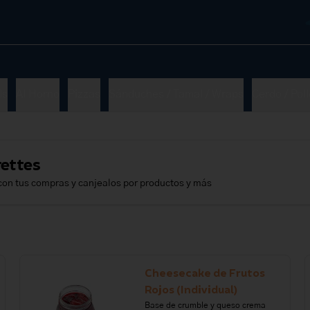
ls
Al Horno
Pizzas
Sánduches / Tamal / Wraps
Cerdo / Poll
ettes
con tus compras y canjealos por productos y más
Cheesecake de Frutos
Rojos (Individual)
Base de crumble y queso crema 