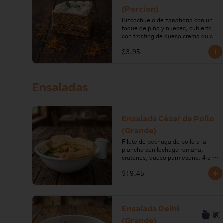
carragenano, glucosa. 

(Porcion)
Alérgenos: leche, lactosa, gluten, 
Bizcochuelo de zanahoria con un 
huevo, nueces de arbol
toque de piña y nueces, cubierto 
con frosting de queso crema dulce.

$3.95
Ingredientes: harina de trigo, 
zanahoria, nueces, vainilla, azúcar, 
aceite vegetal, huevo, piña, 
bicarbonato de sodio, queso crema, 
Ensaladas
mantequilla, limón.

Alérgenos: Gluten, leche, lactosa, 
frutos secos, huevo, soya
Ensalada César de Pollo
(Grande)
Filete de pechuga de pollo a la 
plancha con lechuga romana, 
crutones, queso parmesano. 4 a 5 
porciones.

$19.45
Ingredientes: Lechuga, queso 
parmesano, harina de trigo, aceite 
de oliva, romero, azúcar, sal, 
levadura, sal en grano, pollo, aceite 
Ensalada Delhi
vegetal, ajo, mostaza, pimienta, 
(Grande)
anchoas, salsa inglesa, vinagre, 