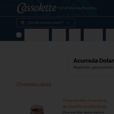
Home
Pide Aquí
Nosotros
¿Dónde quieres pedir?
Cheesecakes
Postres
Tortas
Ensaladas
Bow
Acumula
Dolar
Regístrate, gana puntos 
Cheesecakes
Cheesecake Crocante
de Nutella (Individual)
Masa crumble, queso crema y 