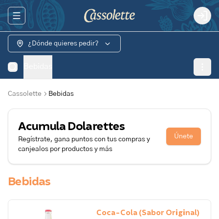
Abrir menu de navegación
Logi
¿Dónde quieres pedir?
Bebidas
Cassolette
Bebidas
Acumula
Dolarettes
Únete
Regístrate, gana puntos con tus compras y
canjealos por productos y más
Bebidas
Coca-Cola (Sabor Original)