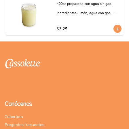
400cc preparada con agua sin gas.

Ingredientes: limón, agua con gas, 
azúcar.

Todos nuestros productos pueden 
$3.25
contener trazas de: frutos secos, 
gluten, huevo, lactosa, leche, maní, 
marisco, mostaza, pescado, soya, 
sulfito.
Conócenos
Cobertura
Preguntas frecuentes