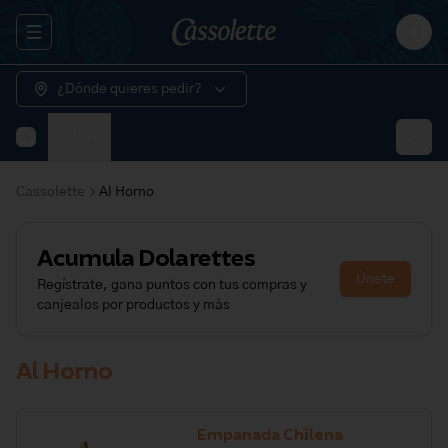
Abrir menu de navegación
Logi
¿Dónde quieres pedir?
Al Horno
Cassolette
Al Horno
Acumula
Dolarettes
Únete
Regístrate, gana puntos con tus compras y
canjealos por productos y más
Al Horno
Empanada Chilena