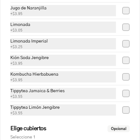
Jugo de Naranjilla
+
$3.95
Limonada
+
$3.05
Limonada Imperial
+
$3.25
Conócenos
Kión Soda Jengibre
+
$3.95
Cobertura
Kombucha Hierbabuena
+
$3.95
Preguntas frecuentes
Política de Privacidad Cassolette
Tippytea Jamaica & Berries
+
$3.55
Términos y condiciones Cassolette
Términos y condiciones
Tippytea Limón Jengibre
+
$3.55
Política de privacidad
Elige cubiertos
Redes sociales
Opcional
Seleccione 1