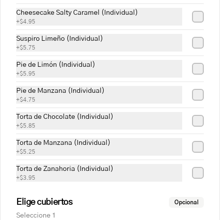
Cheesecake Salty Caramel (Individual)
+
$4.95
Suspiro Limeño (Individual)
+
$5.75
Pie de Limón (Individual)
+
$5.95
Conócenos
Pie de Manzana (Individual)
+
$4.75
Cobertura
Torta de Chocolate (Individual)
+
$5.85
Preguntas frecuentes
Política de Privacidad Cassolette
Torta de Manzana (Individual)
+
$5.25
Términos y condiciones Cassolette
Términos y condiciones
Torta de Zanahoria (Individual)
+
$3.95
Política de privacidad
Elige cubiertos
Redes sociales
Opcional
Seleccione 1