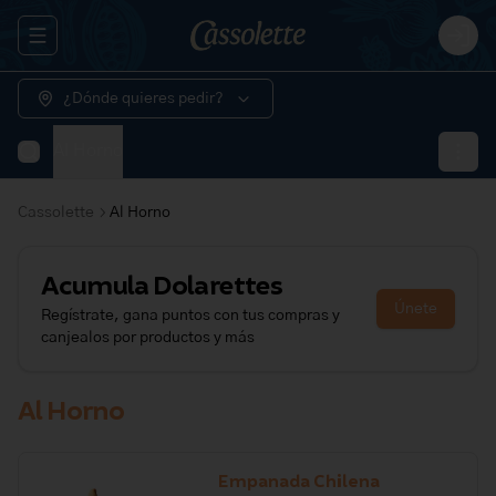
Abrir menu de navegación
Logi
¿Dónde quieres pedir?
Al Horno
Cassolette
Al Horno
Acumula
Dolarettes
Únete
Regístrate, gana puntos con tus compras y
canjealos por productos y más
Al Horno
Empanada Chilena