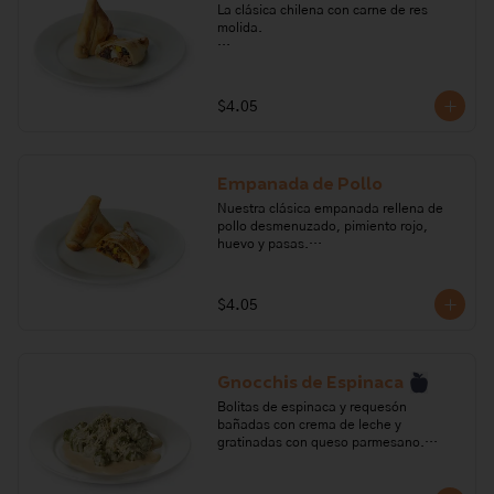
La clásica chilena con carne de res 
molida.

Ingredientes: aceitunas negras, ají, 
carne molida de res, cebolla perla, 
comino, fondo de res, huevo, maicena, 
$4.05
orégano, pasas, pimienta, sal, leche, 
manteca vegetal, harina de trigo.

Alérgenos: Gluten, huevo, leche, 
Empanada de Pollo
lactosa,sulfitos, soya
Nuestra clásica empanada rellena de 
pollo desmenuzado, pimiento rojo, 
huevo y pasas.

Ingredientes: Pechuga de pollo 
desmenuzado, ají, cebolla perla, 
$4.05
comino, fondo de gallina, huevo, 
maicena, orégano, pasas, pimienta, sal, 
crema leche, manteca vegetal, harina 
de trigo.

Gnocchis de Espinaca
Alérgenos: Gluten, huevo, leche, 
Bolitas de espinaca y requesón 
lactosa,sulfitos, soya
bañadas con crema de leche y 
gratinadas con queso parmesano.

Ingredientes: Espinaca, crema de leche, 