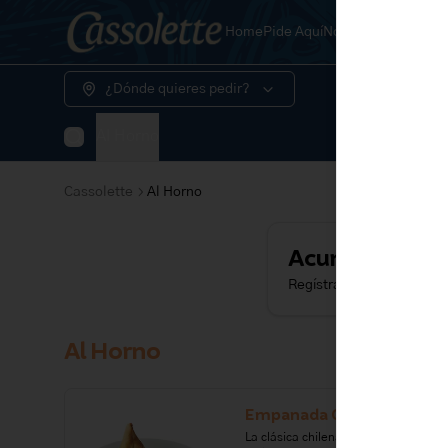
Home
Pide Aquí
Nosotros
¿Dónde quieres pedir?
Al Horno
Cassolette
Al Horno
Acumula
Dolar
Regístrate, gana puntos 
Al Horno
Empanada Chilena
La clásica chilena con carne de res 