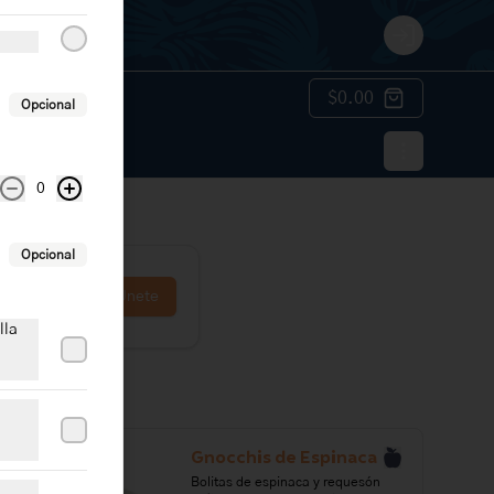
Login
$0.00
Opcional
0
Opcional
Únete
lla
Gnocchis de Espinaca
Bolitas de espinaca y requesón 