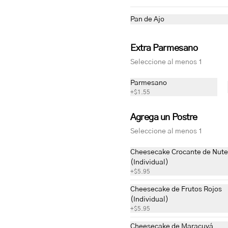
Pan de Ajo
Extra Parmesano
Seleccione al menos 1
Parmesano
+
$1.55
Agrega un Postre
ettes
Seleccione al menos 1
con tus compras y canjealos por productos y más
Cheesecake Crocante de Nute
(Individual)
+
$5.95
Cheesecake de Frutos Rojos
(Individual)
+
$5.95
Empanada de Pollo
Nuestra clásica empanada rellena 
Cheesecake de Maracuyá