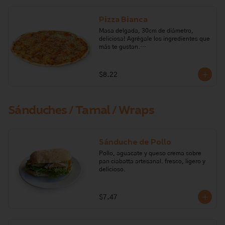
Pizza Bianca
Masa delgada, 30cm de diámetro, 
deliciosa! Agrégale los ingredientes que 
más te gustan.

Ingredientes: harina de trigo, levadura, 
orégano, aceite de oliva, sal, tomate, 
$8.22
azúcar, queso mozarella.

Alérgenos: Gluten, leche y lactosa. 
Todos nuestros productos pueden 
Sánduches / Tamal / Wraps
contener trazas de: frutos secos, 
gluten, huevo, lactosa, leche, maní, 
marisco, mostaza, pescado, soya, 
sulfito.
Sánduche de Pollo
Pollo, aguacate y queso crema sobre 
pan ciabatta artesanal. fresco, ligero y 
delicioso.
$7.47