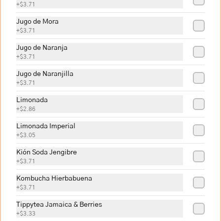
+
$3.71
semillas de sambo.

Ingredientes: Zapallo, cebolla perla, 
Jugo de Mora
mantequilla, ajo, fondo de verduras, 
+
$3.71
sal, pimienta, queso parmesano, 
$7.94
semillas de sambo.

Jugo de Naranja
+
$3.71
Alérgenos: leche, lactosa, gluten, 
sulfitos
Locro
Jugo de Naranjilla
+
$3.71
La deliciosa y tradicional sopa a base de 
papa, con queso fresco y aguacate.

Limonada
+
$2.86
Ingredientes: Mantequilla, ajo, papa, 
apio, cebolla, achiote, fondo de 
verduras, crema de leche, culantro, 
Limonada Imperial
$8.87
queso fresco y aguacate.

+
$3.05
Alérgenos: Lactosa, gluten sulfitos, 
Kión Soda Jengibre
leche
+
$3.71
Sopa de Cebolla
Sopa de cebolla, gratinada con queso 
Kombucha Hierbabuena
maduro y pan.

+
$3.71
Ingredientes: Laurel, mantequilla, 
Tippytea Jamaica & Berries
orégano, aceite de oliva, salsa inglesa, 
+
$3.33
tomillo, vinagre balsámico, vino tinto, 
$8.87