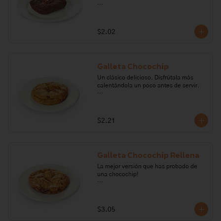
Ingredientes: mantequilla, nutella, 
cocoa, chocolate semiamargo, huevo, 
nueces, harina de trigo,  sal, vainilla, 
$2.02
azúcar, polvo para hornear, café. 

Alérgenos: Gluten, frutos secos, huevo, 
soya.
Galleta Chocochip
Un clásico delicioso. Disfrútala más 
calentándola un poco antes de servir.

Ingredientes: Harina de trigo, aceite 
vegetal, mantequilla, sal, vainilla, 
azúcar, huevo, panela, bicarbonato de 
$2.21
sodio y chocolate semiamargo. 

Alérgenos: Gluten, leche, lactosa, 
huevo, soya.
Galleta Chocochip Rellena
La mejor versión que has probado de 
una chocochip!

Ingredientes: harina de trigo, huevo, 
mantequilla, sal, vainilla, azúcar, 
bicarbonato de sodio, chocolate 
$3.05
semiamargo, leche condensada, leche 