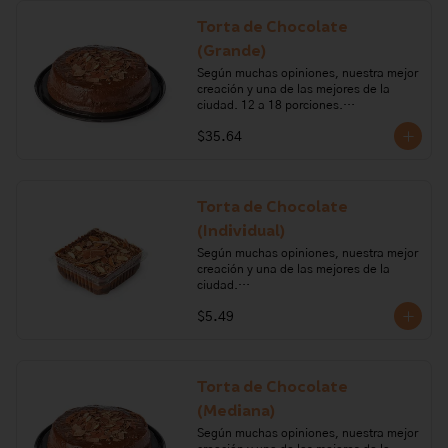
Alérgenos: Leche, lactosa, huevo, 
Torta de Chocolate
gluten, frutos secos.
(Grande)
Según muchas opiniones, nuestra mejor 
creación y una de las mejores de la 
ciudad. 12 a 18 porciones.

$35.64
Ingredientes: Harina de trigo, cocoa, 
polvo para hornear, huevo, azúcar, 
vainilla, bicarbonato de sodio, leche, 
mantequilla, chocolate semiamargo, 
aceite vegetal, limón, almendras, sal, 
Torta de Chocolate
carragenano, glucosa.

(Individual)
Alérgenos: lacteo, frutos secos, gluten, 
Según muchas opiniones, nuestra mejor 
huevo
creación y una de las mejores de la 
ciudad.

$5.49
Ingredientes: Harina de trigo, cocoa, 
polvo para hornear, huevo, azúcar, 
vainilla, bicarbonato de sodio, leche, 
mantequilla, chocolate semiamargo, 
aceite vegetal, limón, almendras, sal.

Torta de Chocolate
(Mediana)
Alérgenos: lacteo, frutos secos, gluten, 
huevo.
Según muchas opiniones, nuestra mejor 