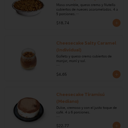
Masa crumble, queso crema y Nutella 
cubiertos de nueces acarameladas. 4 a 
5 porciones.

$18.74
Ingredientes: queso crema, azúcar, 
nueces, gelatina, chocolate, crema de 
leche, harina de trigo, mantequilla, 
nutella, miel de abeja, pimienta, sal. 

Cheesecake Salty Caramel
Alérgenos: Gluten, leche, lactosa, 
(Individual)
frutos secos, soya, sulfitos
Galleta y queso crema cubiertos de 
manjar, maní y sal.

Ingredientes: maní, pimienta, sal, 
$4.65
azúcar, crema de leche, queso crema, 
gelatina, harina de trigo, mantequilla, 
bicarbonato de sodio, carragenano, 
glucosa, leche.

Cheesecake Tiramisú
Alérgenos: Gluten, leche, lactosa, maní, 
(Mediano)
soya
Dulce, cremoso y con el justo toque de 
café. 4 a 6 porciones.

Ingredientes: azúcar, crema de leche, 
$22.77
gelatina sin sabor, queso crema, sal, 