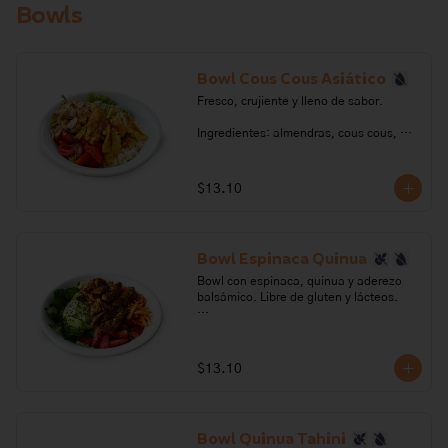
Bowls
de oliva, vinagre balsámico, azúcar, sal, 
pimienta.

Alérgenos: Frutos secos, Leche, 
lactosa, sulfitos
Bowl Cous Cous Asiático
Fresco, crujiente y lleno de sabor.

Ingredientes: almendras, cous cous, 
cúrcuma, aguacate, lechuga, tomate 
cherry, aceite de oliva, ajo, ajonjolí, 
pimienta, sal, vinagre, azúcar, limón, 
$13.10
salsa de soya, salsa de ostra, jengibre.

Alérgenos: Frutos secos, soya, 
crustaceos, gluten
Bowl Espinaca Quinua
Bowl con espinaca, quinua y aderezo 
balsámico. Libre de gluten y lácteos.

Ingredientes: Quinua blanca, quinua 
negra, sal, aceite de oliva, almendras, 
cebollín, ajonjolí negro, espinaca, 
$13.10
tomate cherry, zanahoria, frutilla, 
aguacate, pera, azúcar, orégano, ajo, 
pimienta.

Bowl Quinua Tahini
Alérgenos: Frutos secos