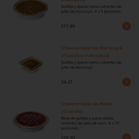
Galleta y queso crema cubiertos de 
jalea de maracuyá. 4 a 5 porciones.

Ingredientes: galleta, queso crema, 
$17.80
crema de leche, margarina, gelatina, 
maracuyá.

Alérgenos: Gluten, leche, lactosa, 
sulfitos, soya.
Cheesecake de Maracuyá
(Plástico Individual)
Galleta y queso crema cubiertos de 
jalea de maracuyá. 

Ingredientes: galleta, queso crema, 
$4.37
crema de leche, margarina, gelatina, 
maracuyá.

Alérgenos: Gluten, leche, lactosa, 
sulfitos, soya
Cheesecake de Mora
(Grande)
Base de galleta y queso crema 
cubiertos de jalea de mora. 8 a 10 
porciones.

$29.35
Ingredientes: queso crema, crema de 