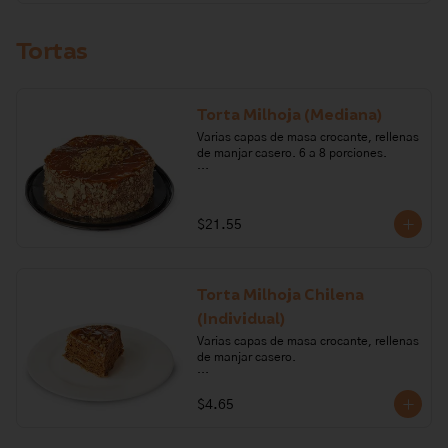
Tortas
Torta Milhoja (Mediana)
Varias capas de masa crocante, rellenas 
de manjar casero. 6 a 8 porciones.

Ingredientes: nueces, harina de trigo, 
mantequilla, huevo, leche, sal, brandy, 
azúcar, bicarbonato de sodio, 
$21.55
carragenano, glucosa.  

Alérgenos: Leche, lactosa, huevo, 
gluten, frutos secos
Torta Milhoja Chilena
(Individual)
Varias capas de masa crocante, rellenas 
de manjar casero.

Ingredientes: nueces, harina de trigo, 
$4.65
mantequilla, huevo, leche, sal, brandy, 
azúcar, bicarbonato de sodio, 
carragenano, glucosa.  
