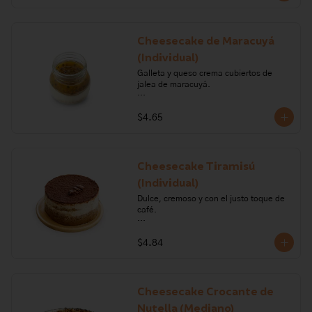
azúcar, mora.

Alérgenos: Gluten, leche, lactosa, 
sulfitos, soya
Cheesecake de Maracuyá
(Individual)
Galleta y queso crema cubiertos de 
jalea de maracuyá.

Ingredientes: galleta, queso crema, 
$4.65
crema de leche, margarina, gelatina, 
maracuyá.

Alérgenos: Gluten, leche, lactosa, 
sulfitos, soya.
Cheesecake Tiramisú
(Individual)
Dulce, cremoso y con el justo toque de 
café.

Ingredientes: azúcar, crema de leche, 
$4.84
gelatina sin sabor, queso crema, sal, 
huevo, mantequilla, harina, polvo para 
hornear, vainilla, leche, cocoa, café, 
licor de café.

Cheesecake Crocante de
Alérgenos: leche, lactosa, sulfitos, 
Nutella (Mediano)
huevo, gluten, soya