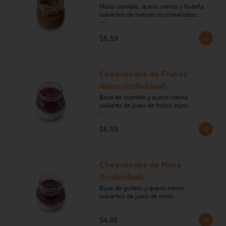
Masa crumble, queso crema y Nutella 
cubiertos de nueces acarameladas.

Ingredientes: queso crema, azúcar, 
$5.59
nueces, gelatina, chocolate, crema de 
leche, harina de trigo, mantequilla, 
nutella, miel de abeja, pimienta, sal. 

Alérgenos: Gluten, leche, lactosa, 
Cheesecake de Frutos
frutos secos, soya, sulfitos
Rojos (Individual)
Base de crumble y queso crema 
cubierta de jalea de frutos rojos. 

Ingredientes: queso crema, harina de 
$5.59
trigo, crema de leche, mantequilla, 
gelatina, azúcar, mora, frutilla, 
frambuesa y mortiño.

Alérgenos: Gluten, leche lactosa, sulfito
Cheesecake de Mora
(Individual)
Base de galleta y queso crema 
cubiertos de jalea de mora.

Ingredientes: queso crema, crema de 
$4.65
leche, galleta, margarina, gelatina, 