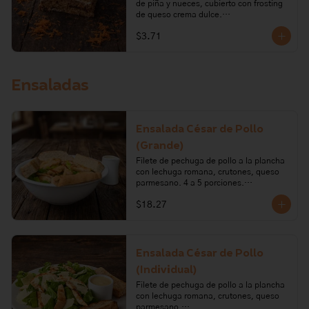
de piña y nueces, cubierto con frosting 
de queso crema dulce.

$3.71
Ingredientes: harina de trigo, zanahoria, 
nueces, vainilla, azúcar, aceite vegetal, 
huevo, piña, bicarbonato de sodio, 
queso crema, mantequilla, limón.

Ensaladas
Alérgenos: Gluten, leche, lactosa, 
frutos secos, huevo, soya
Ensalada César de Pollo
(Grande)
Filete de pechuga de pollo a la plancha 
con lechuga romana, crutones, queso 
parmesano. 4 a 5 porciones.

$18.27
Ingredientes: Lechuga, queso 
parmesano, harina de trigo, aceite de 
oliva, romero, azúcar, sal, levadura, sal 
en grano, pollo, aceite vegetal, ajo, 
mostaza, pimienta, anchoas, salsa 
Ensalada César de Pollo
inglesa, vinagre, huevo, limón.

(Individual)
Alérgenos: Leche, gluten, huevo, 
Filete de pechuga de pollo a la plancha 
pescado, soya, mostaza
con lechuga romana, crutones, queso 
parmesano.
