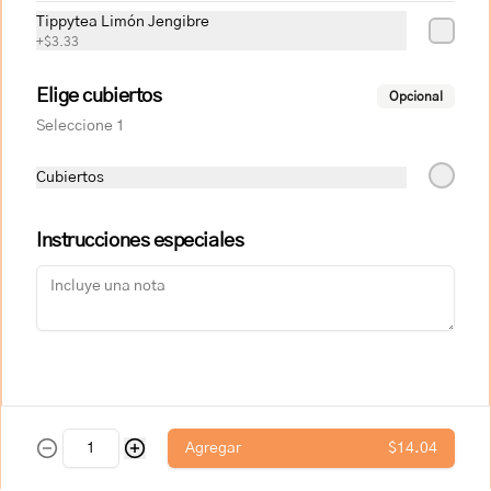
azúcar, cebolla, salsa de soya, fondo de 
gallina, pasta de tomate, aceite, ajo, 
Tippytea Limón Jengibre
pimienta, hueso de res, fondo de res, 
+
$3.33
queso maduro, harina de trigo, 
Bebidas
levadura, sal, azúcar, romero.

Elige cubiertos
Opcional
Alérgenos: leche, lactosa, soya, 
pescado, gluten, huevo, sulfitos
Seleccione 1
Coca-Cola (Sabor Original)
Botella de vidrio de 300cc
Cubiertos
Instrucciones especiales
$2.02
Coca-Cola (Sin Azúcar)
Botella de vidrio de 300cc
Agregar
$14.04
$2.02