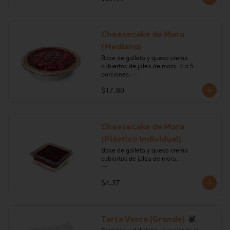
leche, galleta, margarina, gelatina, 
azúcar, mora.

Alérgenos: Gluten, leche, lactosa, 
Cheesecake de Mora
sulfitos, soya
(Mediano)
Base de galleta y queso crema 
cubiertos de jalea de mora. 4 a 5 
porciones.

$17.80
Ingredientes: queso crema, crema de 
leche, galleta, margarina, gelatina, 
azúcar, mora.

Alérgenos: Gluten, leche, lactosa, 
Cheesecake de Mora
sulfitos, soya
(Plástico Individual)
Base de galleta y queso crema 
cubiertos de jalea de mora.

Ingredientes: queso crema, crema de 
$4.37
leche, galleta, margarina, gelatina, 
azúcar, mora.

Alérgenos: Gluten, leche, lactosa, 
sulfitos, soya
Tarta Vasca (Grande)