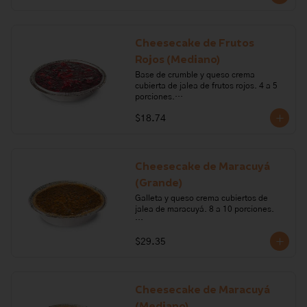
huevo, mantequilla, harina, polvo para 
hornear, vainilla, leche, cocoa, café, 
licor de café.

Cheesecake de Frutos
Alérgenos: leche, lactosa, sulfitos, 
Rojos (Mediano)
huevo, gluten, soya
Base de crumble y queso crema 
cubierta de jalea de frutos rojos. 4 a 5 
porciones.

$18.74
Ingredientes: queso crema, harina de 
trigo, crema de leche, mantequilla, 
gelatina, azúcar, mora, frutilla, 
frambuesa y mortiño.

Cheesecake de Maracuyá
Alérgenos: Gluten, leche lactosa, sulfito
(Grande)
Galleta y queso crema cubiertos de 
jalea de maracuyá. 8 a 10 porciones.

Ingredientes: galleta, queso crema, 
$29.35
crema de leche, margarina, gelatina, 
maracuyá.

Alérgenos: Gluten, leche, lactosa, 
sulfitos, soya.
Cheesecake de Maracuyá
(Mediano)