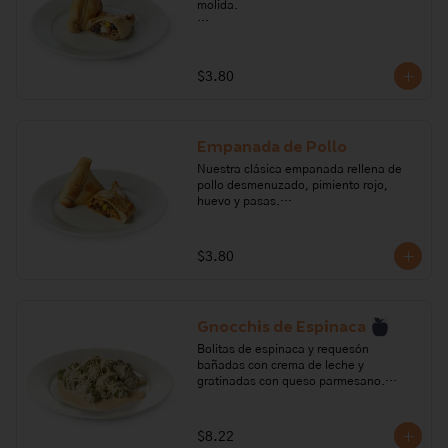
molida.

Ingredientes: aceitunas negras, ají, 
carne molida de res, cebolla perla, 
comino, fondo de res, huevo, maicena, 
$3.80
orégano, pasas, pimienta, sal, leche, 
manteca vegetal, harina de trigo.

Alérgenos: Gluten, huevo, leche, 
Empanada de Pollo
lactosa,sulfitos, soya
Nuestra clásica empanada rellena de 
pollo desmenuzado, pimiento rojo, 
huevo y pasas.

Ingredientes: Pechuga de pollo 
desmenuzado, ají, cebolla perla, 
$3.80
comino, fondo de gallina, huevo, 
maicena, orégano, pasas, pimienta, sal, 
crema leche, manteca vegetal, harina 
de trigo.

Gnocchis de Espinaca
Alérgenos: Gluten, huevo, leche, 
Bolitas de espinaca y requesón 
lactosa,sulfitos, soya
bañadas con crema de leche y 
gratinadas con queso parmesano.

Ingredientes: Espinaca, crema de leche, 
harina de trigo, huevo, nuez moscada, 
$8.22
queso parmesano, pimienta, requesón, 