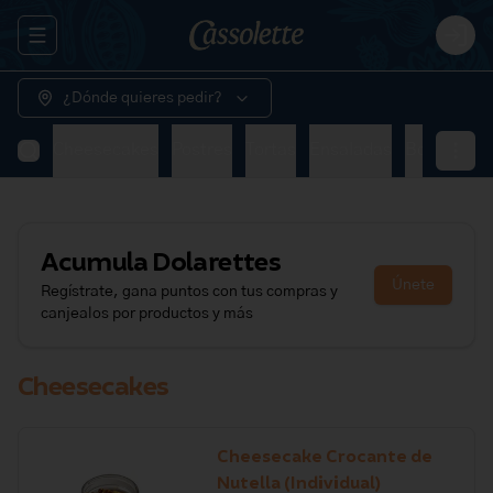
Abrir menu de navegación
Logi
¿Dónde quieres pedir?
Cheesecakes
Postres
Tortas
Ensaladas
Bowls
Al 
Acumula
Dolarettes
Únete
Regístrate, gana puntos con tus compras y
canjealos por productos y más
Cheesecakes
Cheesecake Crocante de
Nutella (Individual)