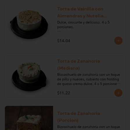
hornear, mantequilla, vainilla, canela, 
sal, pasas, carragenano, glucosa. 

Torta de Vainilla con
Almendras y Nutella
Alérgenos: leche, lactosa, gluten, 
huevo, nueces de arbol
(Mediana)
Dulce, crocante y deliciosa. 4 a 5 
porciones.

Ingredientes: harina de trigo, huevo, 
$14.04
azúcar, mantequilla, polvo para 
hornear, leche, vainilla, Nutella, 
almendras, queso crema, limón.

Alérgenos: Gluten, huevos, leche, 
Torta de Zanahoria
frutos secos, lactosa, soya. Todos 
(Mediana)
nuestros productos pueden contener 
trazas de: frutos secos, gluten, huevo, 
Bizcochuelo de zanahoria con un toque 
lactosa, leche, maní, marisco, mostaza, 
de piña y nueces, cubierto con frosting 
pescado, soya, sulfito.
de queso crema dulce. 4 a 5 porciones.

$11.22
Ingredientes: harina de trigo, zanahoria, 
nueces, vainilla, azúcar, aceite vegetal, 
huevo, piña, bicarbonato de sodio, 
queso crema, mantequilla, limón.

Torta de Zanahoria
Alérgenos: Gluten, leche, lactosa, 
(Porcion)
frutos secos, huevo, soya
Bizcochuelo de zanahoria con un toque 