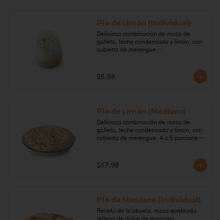
evaporada, cocoa.

Alérgenos: Gluten, leche, lactosa, 
Pie de Limón (Individual)
huevo, soya.
Deliciosa combinación de masa de 
galleta, leche condensada y limón, con 
cubierta de merengue.

Ingredientes: Azúcar, huevo, leche, 
limón, galleta, margarina, cremor 
$5.59
tártaro.

Alérgenos: Gluten, leche, lactosa, 
huevo, soya
Pie de Limón (Mediano)
Deliciosa combinación de masa de 
galleta, leche condensada y limón, con 
cubierta de merengue. 4 a 5 porciones. 

Ingredientes: Azúcar, huevo, leche, 
limón, galleta, margarina, cremor 
$17.98
tártaro.

Alérgenos: Gluten, leche, lactosa, soya, 
huevo. Todos nuestros productos 
Pie de Manzana (Individual)
pueden contener trazas de: frutos 
secos, gluten, huevo, lactosa, leche, 
Receta de la abuela, masa quebrada 
maní, marisco, mostaza, pescado, soya, 
rellena de dulce de manzana. 