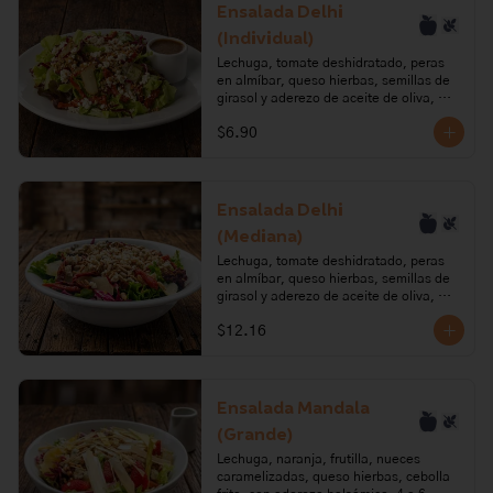
pera, azúcar, requesón, pimienta, 
Ensalada Delhi
tomillo, semillas de girasol, sal.

(Individual)
Alérgenos: leche, lactosa.
Lechuga, tomate deshidratado, peras 
en almíbar, queso hierbas, semillas de 
girasol y aderezo de aceite de oliva, 
vinagre balsámico y sirope de pera.

$6.90
Ingredientes: Lechuga, tomate, aceite 
de oliva, ajo, orégano, romero, paprika, 
pera, azúcar, requesón, pimienta, 
tomillo, semillas de girasol, sal.

Ensalada Delhi
(Mediana)
Alérgenos: leche, lactosa.
Lechuga, tomate deshidratado, peras 
en almíbar, queso hierbas, semillas de 
girasol y aderezo de aceite de oliva, 
vinagre balsámico y sirope de pera. 2 a 
$12.16
3 porciones.

Ingredientes: Lechuga, tomate, aceite 
de oliva, ajo, orégano, romero, paprika, 
pera, azúcar, requesón, pimienta, 
Ensalada Mandala
tomillo, semillas de girasol, sal.

(Grande)
Alérgenos: leche, lactosa.
Lechuga, naranja, frutilla, nueces 
caramelizadas, queso hierbas, cebolla 